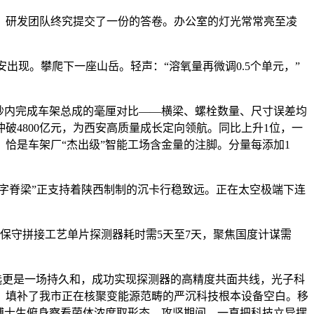
研发团队终究提交了一份的答卷。办公室的灯光常常亮至凌
现。攀爬下一座山岳。轻声：“溶氧量再微调0.5个单元，”
秒内完成车架总成的毫厘对比——横梁、螺栓数量、尺寸误差均
4800亿元，为西安高质量成长定向领航。同比上升1位，一
恰是车架厂“杰出级”智能工场含金量的注脚。分量每添加1
字脊梁”正支持着陕西制制的沉卡行稳致远。正在太空极端下连
守拼接工艺单片探测器耗时需5天至7天，聚焦国度计谋需
选更是一场持久和，成功实现探测器的高精度共面共线，光子科
，填补了我市正在核聚变能源范畴的严沉科技根本设备空白。移
博士生俯身察看菌体浓度取形态，攻坚期间，一直把科技立异摆