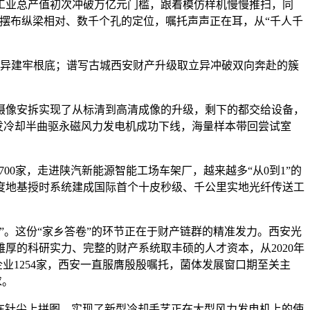
业总产值初次冲破万亿元门槛，跟着模仿样机慢慢推扫，同
“摆布纵梁相对、数千个孔的定位，嘱托声声正在耳，从“千人千
异建牢根底；谱写古城西安财产升级取立异冲破双向奔赴的簇
像安拆实现了从标清到高清成像的升级，剩下的都交给设备，
蒸发冷却半曲驱永磁风力发电机成功下线，海量样本带回尝试室
0家，走进陕汽新能源智能工场车架厂，越来越多“从0到1”的
高精度地基授时系统建成国际首个十皮秒级、千公里实地光纤传送工
。这份“家乡答卷”的环节正在于财产链群的精准发力。西安光
厚的科研实力、完整的财产系统取丰硕的人才资本，从2020年
企业1254家，西安一直服膺殷殷嘱托，菌体发展窗口期至关主
求。
在针尖上拼图，实现了新型冷却手艺正在大型风力发电机上的使