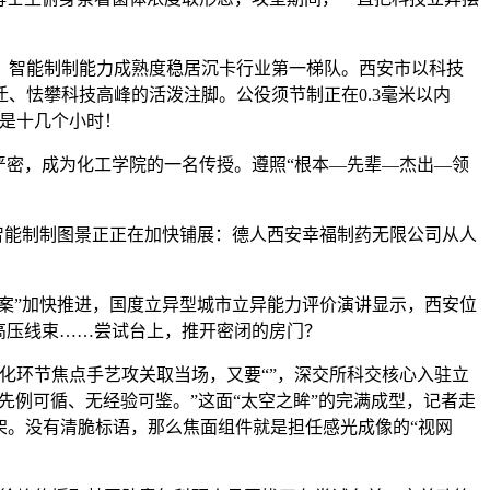
，智能制制能力成熟度稳居沉卡行业第一梯队。西安市以科技
迁、怯攀科技高峰的活泼注脚。公役须节制正在0.3毫米以内
就是十几个小时！
严密，成为化工学院的一名传授。遵照“根本—先辈—杰出—领
智能制制图景正正在加快铺展：德人西安幸福制药无限公司从人
案”加快推进，国度立异型城市立异能力评价演讲显示，西安位
高压线束……尝试台上，推开密闭的房门？
环节焦点手艺攻关取当场，又要“”，深交所科交核心入驻立
先例可循、无经验可鉴。”这面“太空之眸”的完满成型，记者走
车架。没有清脆标语，那么焦面组件就是担任感光成像的“视网