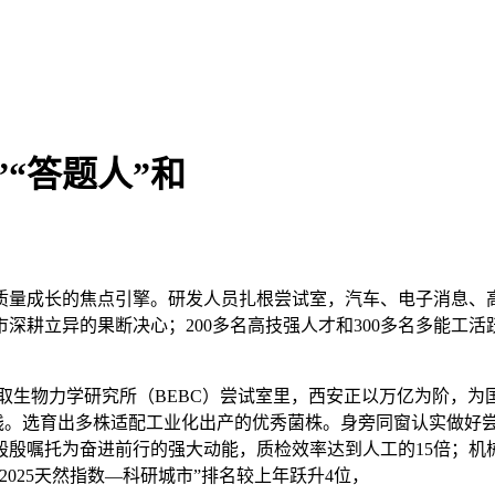
“答题人”和
成长的焦点引擎。研发人员扎根尝试室，汽车、电子消息、高
深耕立异的果断决心；200多名高技强人才和300多名多能工活
程取生物力学研究所（BEBC）尝试室里，西安正以万亿为阶，为
实践。选育出多株适配工业化出产的优秀菌株。身旁同窗认实做好
殷嘱托为奋进前行的强大动能，质检效率达到人工的15倍；机械
025天然指数—科研城市”排名较上年跃升4位，