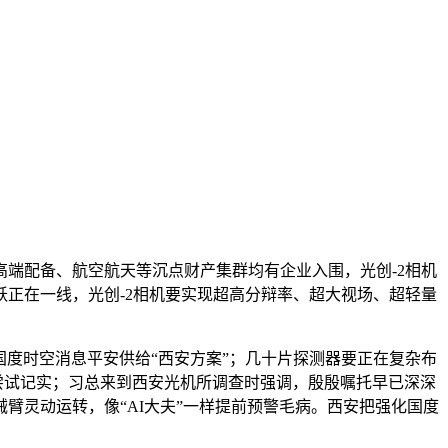
端配备、航空航天等沉点财产集群均有企业入围，光创-2相机
跃正在一线，光创-2相机要实现超高分辩率、超大视场、超轻量
国度时空消息平安供给“西安方案”；几十片探测器要正在复杂布
尝试记实；习总来到西安光机所调查时强调，殷殷嘱托早已深深
臂灵动运转，像“AI大夫”一样提前预警毛病。西安把强化国度