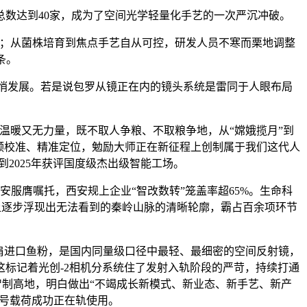
数达到40家，成为了空间光学轻量化手艺的一次严沉冲破。
坚；从菌株培育到焦点手艺自从可控，研发人员不寒而栗地调整
条。
悄悄发展。若是说包罗从镜正在内的镜头系统是雷同于人眼布局
暖又无力量，既不取人争粮、不取粮争地，从“嫦娥揽月”到
频校准、精准定位，勉励大师正在新征程上创制属于我们这代人
2025年获评国度级杰出级智能工场。
服膺嘱托，西安规上企业“智改数转”笼盖率超65%。生命科
屏幕上逐步浮现出无法看到的秦岭山脉的清晰轮廓，霸占百余项环节
肩进口鱼粉，是国内同量级口径中最轻、最细密的空间反射镜，
标记着光创-2相机分系统住了发射入轨阶段的严苛，持续打通
智制高地，明白做出“不竭成长新模式、新业态、新手艺、新产
型号载荷成功正在轨使用。