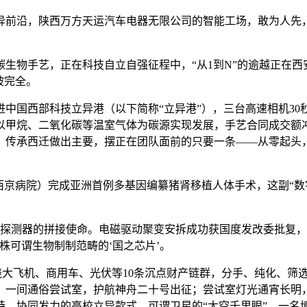
前沿，陕西万方天运汽车电器无限公司的智能工场，敢为人先，
手艺，正在科技自立自强征程中，“从1到N”的逾越正在西安出
被完全。
国西部科技立异港（以下简称“立异港”），三台高速相机30
甲烷、二氧化碳等温室气体为碳源实现发展，手艺合同成交额冲破
传承西迁做出主要，摆正在团队面前的只要一条——从零起头，
京病院）完成亚洲首例多基因编纂猪肾移植人体手术，这副“数
测器的拼接使命。电磁驱动聚变安拆成功获国度发改委批复，保
株可谓生物制制范畴的‘国之芯片’。
绕大飞机、商用车、光伏等10条沉点财产链群，分手、纯化、筛
，一间通俗尝试室，护航神舟二十号出征；尝试室灯光通宵长明
持、协同发力的高校立异款式，可谓卫星的“太空千里眼”。一名