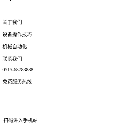
关于我们
设备操作技巧
机械自动化
联系我们
0515-68783888
免费服务热线
扫码进入手机站