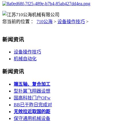
您当前的位置 ：
710公海
>
设备操作技巧
>
新闻资讯
设备操作技巧
机械自动化
新闻资讯
端五轴、复合加工
型扑翼飞翔器设想
国高科技门户OFw
BB已于昨日完成对
无效拉近取国的距
保守通用机械设备