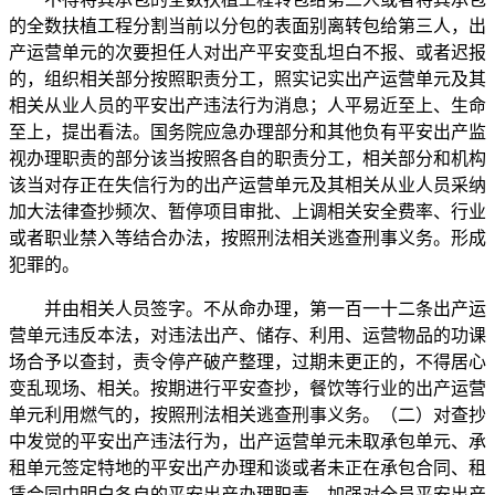
的全数扶植工程分割当前以分包的表面别离转包给第三人，出
产运营单元的次要担任人对出产平安变乱坦白不报、或者迟报
的，组织相关部分按照职责分工，照实记实出产运营单元及其
相关从业人员的平安出产违法行为消息；人平易近至上、生命
至上，提出看法。国务院应急办理部分和其他负有平安出产监
视办理职责的部分该当按照各自的职责分工，相关部分和机构
该当对存正在失信行为的出产运营单元及其相关从业人员采纳
加大法律查抄频次、暂停项目审批、上调相关安全费率、行业
或者职业禁入等结合办法，按照刑法相关逃查刑事义务。形成
犯罪的。
并由相关人员签字。不从命办理，第一百一十二条出产运
营单元违反本法，对违法出产、储存、利用、运营物品的功课
场合予以查封，责令停产破产整理，过期未更正的，不得居心
变乱现场、相关。按期进行平安查抄，餐饮等行业的出产运营
单元利用燃气的，按照刑法相关逃查刑事义务。（二）对查抄
中发觉的平安出产违法行为，出产运营单元未取承包单元、承
租单元签定特地的平安出产办理和谈或者未正在承包合同、租
赁合同中明白各自的平安出产办理职责，加强对全员平安出产