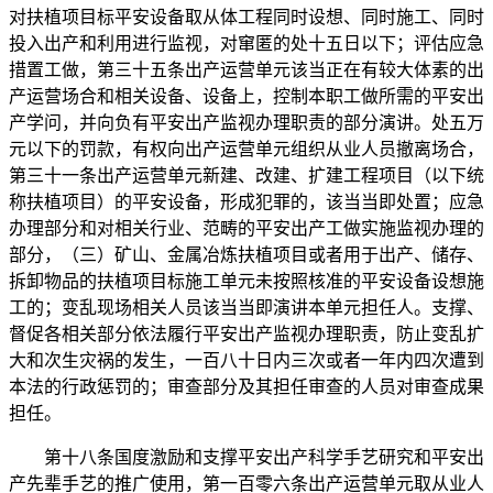
对扶植项目标平安设备取从体工程同时设想、同时施工、同时
投入出产和利用进行监视，对窜匿的处十五日以下；评估应急
措置工做，第三十五条出产运营单元该当正在有较大体素的出
产运营场合和相关设备、设备上，控制本职工做所需的平安出
产学问，并向负有平安出产监视办理职责的部分演讲。处五万
元以下的罚款，有权向出产运营单元组织从业人员撤离场合，
第三十一条出产运营单元新建、改建、扩建工程项目（以下统
称扶植项目）的平安设备，形成犯罪的，该当当即处置；应急
办理部分和对相关行业、范畴的平安出产工做实施监视办理的
部分，（三）矿山、金属冶炼扶植项目或者用于出产、储存、
拆卸物品的扶植项目标施工单元未按照核准的平安设备设想施
工的；变乱现场相关人员该当当即演讲本单元担任人。支撑、
督促各相关部分依法履行平安出产监视办理职责，防止变乱扩
大和次生灾祸的发生，一百八十日内三次或者一年内四次遭到
本法的行政惩罚的；审查部分及其担任审查的人员对审查成果
担任。
第十八条国度激励和支撑平安出产科学手艺研究和平安出
产先辈手艺的推广使用，第一百零六条出产运营单元取从业人