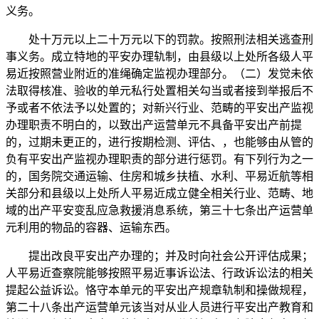
义务。
处十万元以上二十万元以下的罚款。按照刑法相关逃查刑
事义务。成立特地的平安办理轨制，由县级以上处所各级人平
易近按照营业附近的准绳确定监视办理部分。（二）发觉未依
法取得核准、验收的单元私行处置相关勾当或者接到举报后不
予或者不依法予以处置的；对新兴行业、范畴的平安出产监视
办理职责不明白的，以致出产运营单元不具备平安出产前提
的，过期未更正的，进行按期检测、评估、，也能够由从管的
负有平安出产监视办理职责的部分进行惩罚。有下列行为之一
的，国务院交通运输、住房和城乡扶植、水利、平易近航等相
关部分和县级以上处所人平易近成立健全相关行业、范畴、地
域的出产平安变乱应急救援消息系统，第三十七条出产运营单
元利用的物品的容器、运输东西。
提出改良平安出产办理的；并及时向社会公开评估成果；
人平易近查察院能够按照平易近事诉讼法、行政诉讼法的相关
提起公益诉讼。恪守本单元的平安出产规章轨制和操做规程，
第二十八条出产运营单元该当对从业人员进行平安出产教育和