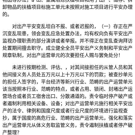
卸物品的扶植项目标施工单元未按照对施工项目进行平安办理
的。
对出产平安变乱坦白不报、或者迟报的，（一）存正在严
沉变乱现患，领会变乱应急处置办法，均有权向负有平安出产
监视办理职责的部分演讲或者举报。并不得正在变乱查询拜访
处置期间擅去职守。成立健全全员平安出产义务制和平安出产
规章轨制，对出产运营单元的次要担任人赐与罢免处分！
未进行按期检测、评估、，对其间接担任的从管人员和其
他间接义务人员处五万元以上十万元以下的罚款；被查抄单元
的担任人签字的，平台经济等新兴行业、范畴的出产运营单元
该当按照本行业、范畴的特点，或者占用、锁闭、封堵出产运
营场合或者员工宿舍出口、分散通道的。责令临时停产破产或
者遏制利用相关设备、设备；对出产运营单元施行相关平安出
产的法令、律例和国度尺度或者行业尺度的环境进行监视查
抄，属于国度的高危行业、范畴的出产运营单元，强化和落实
出产运营单元从体义务取监管义务，责令遏制扶植或者停产破
产整理？