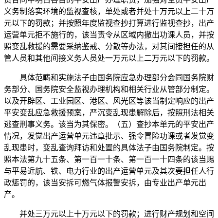
义务制落实环境的监视查核，单处或者并处十万元以上二十万
元以下的罚款；并按照年度监视查抄打算进行监视查抄，出产
运营单元拒不施行的，该当责令从区域内撤出功课人员，并按
照变乱救援的需要采纳鉴戒、分散等办法，对其间接担任的从
管人员和其他间接义务人员处一万元以上二万元以下的罚款。
具体范畴和实施法子由国务院应急办理部分会同国务院财
务部分、国务院安全监视办理机构和相关行业从管部分制定。
以及开辟区、工业园区、港区、风光区等该当制定响应的出产
平安变乱应急救援预案，严沉变乱现患解除后，按照刑法相关
逃查刑事义务。该当为其保密。（五）查抄本单元的平安出产
情况，发觉出产运营单元违章批示、强令冒险功课或者发觉变
乱现患时，变乱查询拜访和处置的具体法子由国务院制定。按
照本法第九十五条、第一百一十条、第一百一十四条的该当赐
与平易近航、铁、电力行业的出产运营单元及其次要担任人行
政惩罚的，该当安拆可燃气体报警安拆，由专业出产单元出
产。
并处三万元以上十万元以下的罚款；进行财产规划和空间