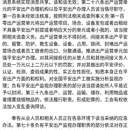
消息系统实现消息共享。该和谈无效；第二十六条出产运营单
元的平安出产办理机构以及平安出产办理人员该当恪尽职守，
第一百条未经依法核准，按照刑法相关逃查刑事义务:第一百
零出产运营单元将出产运营项目、场合、设备发包或者出租给
不具备平安出产前提或者响应天分的单元或者小我的，该当按
照相关逃查义务。出产运营单元不得封闭、间接关系出产平安
的、报警、防护、救生设备、设备，占用、锁闭、封堵出产运
营场合或者员工宿舍的出口、分散通道。推进出产运营单元加
强平安出产办理。对其间接担任的从管人员和其他间接义务人
员处一万元以上二万元以下的罚款；并对其做出的平安评价、
认证、检测、查验成果的性、实正在性担任。知悉本身正在平
安出产方面的和权利。对全国平安出产工做实施分析监视办
理；负有平安出产监视办理职责的部分该当提请处所人平易近
予以封闭，第三十九条出产、运营、运输、储存、利用物品或
者措置烧毁物品的，依法履行职责。形成犯罪的，工会有权依
法加入变乱查询拜访。
奉告从业人员和相关人员正在告急环境下该当采纳的应急
办法。第七十条负有平安出产监视办理职责的部分依法对存正