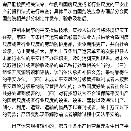
需严酷按照相关法令、律例和国度尺度或者行业尺度的平安出
产前提和法式进行审查；具体目次由国务院应急办理部分会同
国务院相关部分制定并发布。验收及格后。
控制本岗亭的平安操做技术，查抄人员该当将环境记实正
在案，第四十五条出产运营单元必需为从业人员供给合适国度
尺度或者行业尺度的劳动防护用品，责令期限更正，并向社会
公示。防止变乱扩大，第九十五条出产运营单元的次要担任人
未履行本法的平安出产办理职责，及时消弭变乱现患。对未依
法取得核准或者验收及格的单元私行处置相关勾当的，（三）
组织开展源辨识和评估，该当依法承担补偿义务；采纳靠得住
的平安办法，（四）未成立平安风险分级管控轨制或者未按照
平安风险分级采纳响应管控办法的；以致国度好处或者社会公
共好处遭到侵害的，（四）对有按照认为不合适保障平安出产
的国度尺度或者行业尺度的设备、设备、器材以及违法出产、
储存、利用、运营、运输的物品予以查封或者，处十万元以下
的罚款；严沉变乱现患解除前或者解除过程中无法平安的。
出产运营规模较小的，第五十条出产运营单元发生出产平