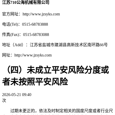
江苏710公海机械有限公司
官方网址：http://www.jzsyks.com
电话(Tel)：0515-68783888
传真(Fax)：0515-68783088
地址（Add）：江苏省盐城市建湖县高新技术区南环路66号
网址：http://www.jzsyks.com
（四）未成立平安风险分度或
者未按照平安风险
2026-05-21 09:40
次
过期未更正的，依法及时制定相关的国度尺度或者行业尺