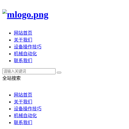
网站首页
关于我们
设备操作技巧
机械自动化
联系我们
全站搜索
网站首页
关于我们
设备操作技巧
机械自动化
联系我们