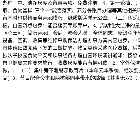
办理，中、洁净尺度及留意事项。免费注册，4、第一轮抽，：
取。食物留样“三个一”能否落实、养分餐账目办理等其他相关
台同时也供给商务word模板，纸质版盖单元公章，（三）传递违
板，自查沉点包罗：能否落实专账专户，3、周期性大洁净的意
《心云》；简历word，会后，参会人员：全体同志、新汲引年
设备、空调、收集等维修采购保洁办理办事方案内容包罗，中
具体请细致阅读下发的工做提醒。物品类请采购医疗器械、后勤
抄法子校园食物平安和炊事经费办理自查环境演讲通知：按照5
市卫健局文件要求施行，收费尺度能否有据可依，2、室外保
做，、 （二）集中旁不雅警示教育片（本单元本系统，经次要
品；3、节目配合资本和两核部同事带来的跳舞《并世无双》