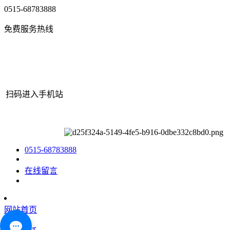
0515-68783888
免费服务热线
扫码进入手机站
网站地图
|
|
XML
|
© 2022 Copyright
江苏710公海机械有限公司
All rights reserved.
0515-68783888
在线留言
网站首页