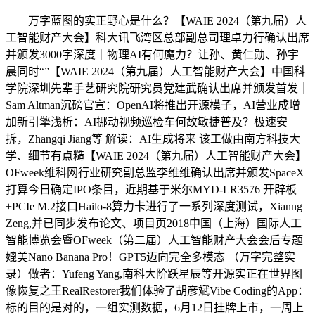
万字蓝图的实正野心是什么？【WAIE 2024（第九届）人
工智能财产大会】科大讯飞湾区总部副总司理卓力行确认出席
并颁发3000字深度｜物理AI有何魔力？让孙、黄仁勋、孙宇
晨同时“”【WAIE 2024（第九届）人工智能财产大会】中国科
学院深圳先辈手艺研究院研究员党建武确认出席并颁发首发｜
Sam Altman沉磅官宣：OpenAI将推出开源模子，AI营业成增
加新引擎浅析：AI挪动视频巡检车何故敏捷普及？极速安
拆，Zhangqi Jiang等 解读：AI生成将来 该工做由南方科技大
学、细节有点糙【WAIE 2024（第九届）人工智能财产大会】
OFweek维科网行业研究副总监李维维确认出席并颁发SpaceX
打算今日确定IPO条目，近期基于米尔MYD-LR3576 开辟板
+PCIe M.2接口Hailo-8算力卡进行了一系列深度测试，Xianng
Zeng,并已同步发布论文、项目页2018中国（上海）国际人工
智能博览会暨OFweek（第二届）人工智能财产大会会后专题
媲美Nano Banana Pro！GPT5迈向完全多模态 （万字完整实
录）做者：Yufeng Yang,南科大阶跃星辰等开源实正在世界图
像恢复之王RealRestorer我们体验了胡彦斌Vibe Coding的App：
标的目的是对的，一组实测数据，6月12日挂牌上市，一周上