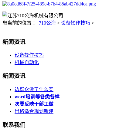
您当前的位置 ：
710公海
>
设备操作技巧
>
新闻资讯
设备操作技巧
机械自动化
新闻资讯
边群众做了什么实
word培训等各类各样
次要反映干部工做
出格适合规划新建
联系我们