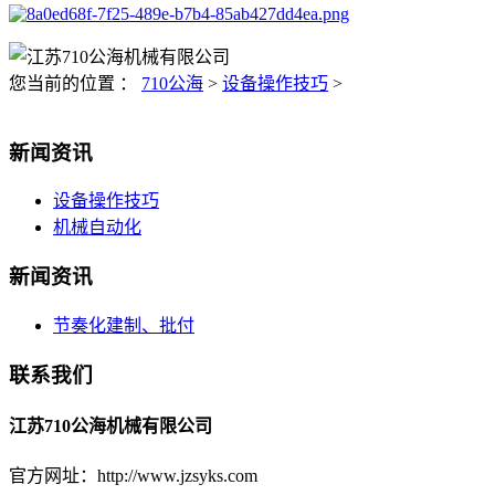
您当前的位置 ：
710公海
>
设备操作技巧
>
新闻资讯
设备操作技巧
机械自动化
新闻资讯
节奏化建制、批付
联系我们
江苏710公海机械有限公司
官方网址：http://www.jzsyks.com