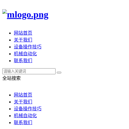
网站首页
关于我们
设备操作技巧
机械自动化
联系我们
全站搜索
网站首页
关于我们
设备操作技巧
机械自动化
联系我们