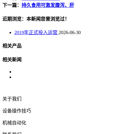
下一篇：
持久食用可激发腹泻、肝
近期浏览：本新闻您曾浏览过！
2019年正式投入运营
2026-06-30
相关产品
相关新闻
关于我们
设备操作技巧
机械自动化