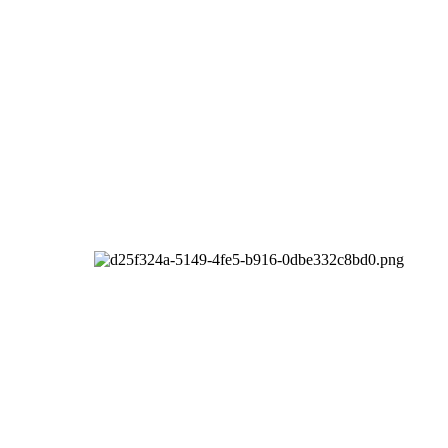
rights reserved.