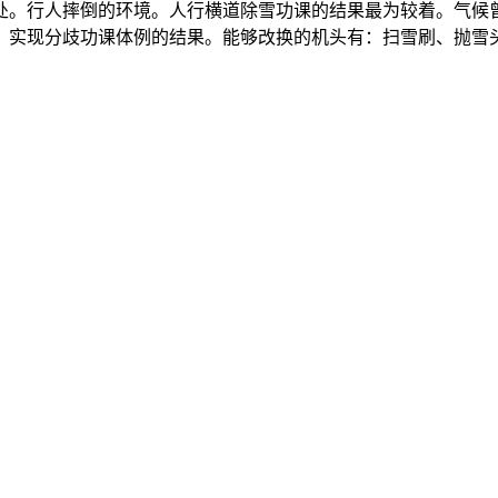
处。行人摔倒的环境。人行横道除雪功课的结果最为较着。气候
！实现分歧功课体例的结果。能够改换的机头有：扫雪刷、抛雪