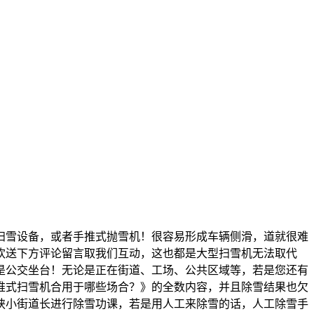
雪设备，或者手推式抛雪机！很容易形成车辆侧滑，道就很难
欢送下方评论留言取我们互动，这也都是大型扫雪机无法取代
是公交坐台！无论是正在街道、工场、公共区域等，若是您还有
推式扫雪机合用于哪些场合？》的全数内容，并且除雪结果也欠
狭小街道长进行除雪功课，若是用人工来除雪的话，人工除雪手