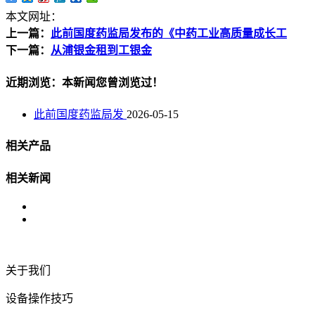
本文网址：
上一篇：
此前国度药监局发布的《中药工业高质量成长工
下一篇：
从浦银金租到工银金
近期浏览：本新闻您曾浏览过！
此前国度药监局发
2026-05-15
相关产品
相关新闻
关于我们
设备操作技巧