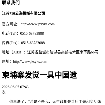
联系我们
江苏710公海机械有限公司
官方网址：http://www.jzsyks.com
电话(Tel)：0515-68783888
传真(Fax)：0515-68783088
地址（Add）：江苏省盐城市建湖县高新技术区南环路66号
网址：http://www.jzsyks.com
柬埔寨发觉一具中国遗
2026-06-05 07:43
次
你早进了，“若是不是我，无生命相关善后工做和变乱缘