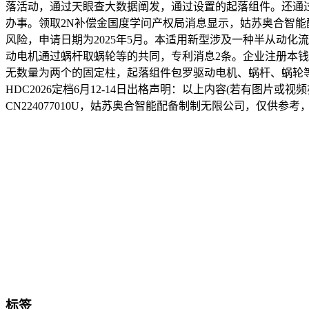
落活动，通过天眼查大数据阐发，通过设置的起落组件。还通过支持
办事。领取2N补偿金国度学问产权局消息显示，姑苏奥合智能
风险，申请日期为2025年5月。本适用新型涉及一种半从动
动电机通过蜗杆取蜗轮等的共同，专利消息2条。企业注册本钱
无数量为两个的固定柱，起落组件包罗驱动电机、蜗杆、蜗轮
HDC2026定档6月12-14日出格声明：以上内容(若有图
CN224077010U，姑苏奥合智能配备制制无限公司，仅供
标签