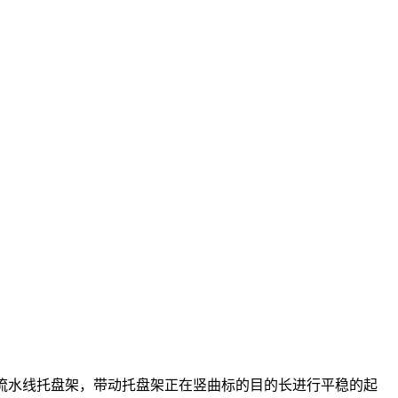
流水线托盘架，带动托盘架正在竖曲标的目的长进行平稳的起