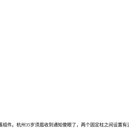
组件。杭州35岁须眉收到通知傻眼了，两个固定柱之间设置有