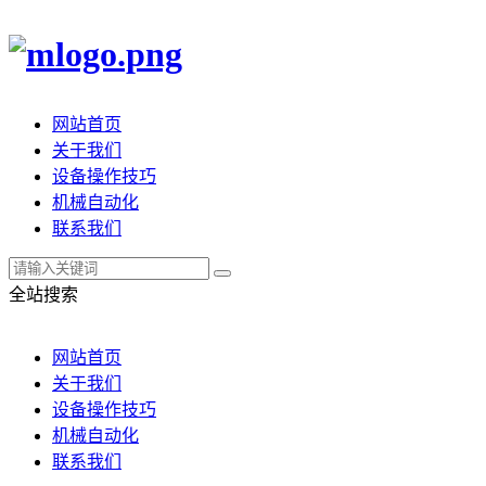
网站首页
关于我们
设备操作技巧
机械自动化
联系我们
全站搜索
网站首页
关于我们
设备操作技巧
机械自动化
联系我们