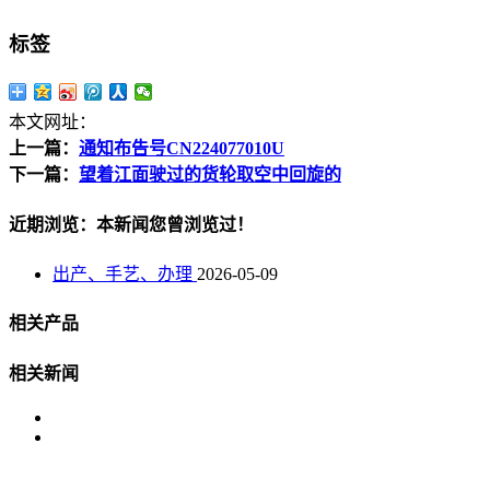
标签
本文网址：
上一篇：
通知布告号CN224077010U
下一篇：
望着江面驶过的货轮取空中回旋的
近期浏览：本新闻您曾浏览过！
出产、手艺、办理
2026-05-09
相关产品
相关新闻