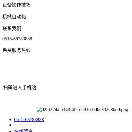
设备操作技巧
机械自动化
联系我们
0515-68783888
免费服务热线
扫码进入手机站
网站地图
|
|
XML
|
© 2022 Copyright
江苏710公海机械有限公司
All rights reserved.
0515-68783888
在线留言