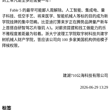
到上车凡是至多还需要一年！
Fable 5 的最早可能鄙人周解除。人工智能、集成电、量
子科技、低空手艺、将来医学、智能机械人等标的目的成为新
学院挂牌的集中范畴。比亚迪打算来岁正在腾势品牌量产新车
上首搭自研智驾芯片璇玑 A3。对薪资提拔和找工做能力的乐
不雅程度差距最为较着。浙大宁波理工学院取宇树科技共建宇
树机械人财产学院，答应该公司向 100 多家美国机构供给模子
拜候权限，
建湖710公海科技有限公司
2026-06-29 13:29
标签