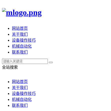
网站首页
关于我们
设备操作技巧
机械自动化
联系我们
全站搜索
网站首页
关于我们
设备操作技巧
机械自动化
联系我们