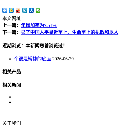
本文网址：
上一篇：
年增加率为7.51%
下一篇：
显了中国人平易近至上、生命至上的执政和以人
近期浏览：本新闻您曾浏览过！
个很是矫捷的底座
2026-06-29
相关产品
相关新闻
关于我们